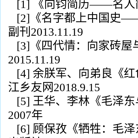
[1]
《向钧简历——名人
[2]
《名字都上中国史—
副刊
2013.11.19
[3]
《四代情：向家砖屋
2015.11.19
[4]
余朕军、向弟良《红
江乡友网
2018.9.15
[5]
王华、李林《毛泽东
2007
年
[6]
顾保孜《牺牲：毛泽