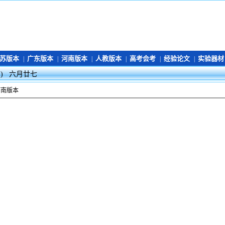
苏版本
广东版本
河南版本
人教版本
高考会考
经验论文
实验器材
|
|
|
|
|
|
马) 六月廿七
河南版本