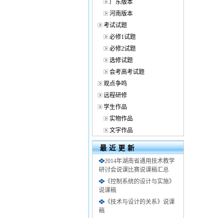
广东版本
河南版本
考试试题
必修1试题
必修2试题
选修试题
会考高考试题
观点争鸣
远程研修
学生作品
实物作品
文字作品
最近更新
2014年湖南省通用技术教学
研讨会说课比赛说课稿汇总
《控制系统的设计与实施》
说课稿
《技术与设计的关系》说课
稿