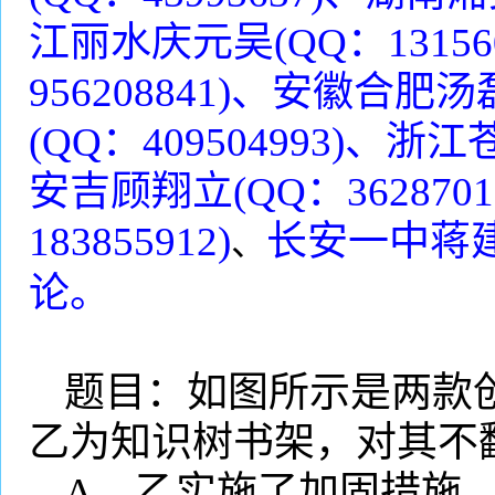
江丽水庆元吴
(QQ
：
13156
956208841)
、安徽合肥汤
(QQ
：
409504993)
、浙江
安吉顾翔立
(QQ
：
3628701
183855912)
长安一中蒋
、
论。
题目：如图所示是两款
乙为知识树书架，对其不
A
．乙实施了加固措施