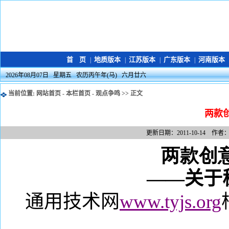
首 页
地质版本
江苏版本
广东版本
河南版本
|
|
|
|
2026年08月07日 星期五 农历丙午年(马) 六月廿六
当前位置:
网站首页
-
本栏首页
-
观点争鸣
>> 正文
两款
更新日期：2011-10-14 作
两款创
——关于
通用技术网
www.tyjs.org