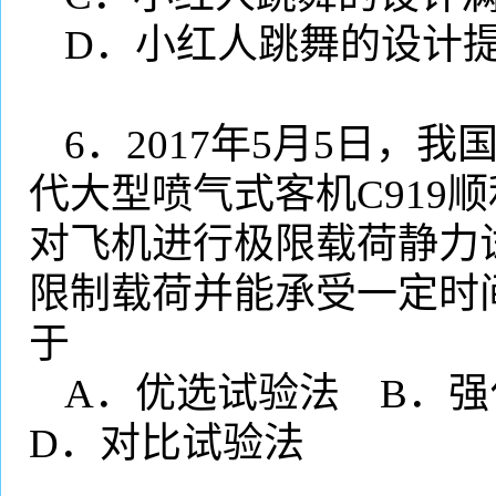
D
．小红人跳舞的设计
6
．
2017
年
5
月
5
日，我
代大型喷气式客机
C919
顺
对飞机进行极限载荷静力
限制载荷并能承受一定时
于
A
．优选试验法
B
．强
D
．对比试验法